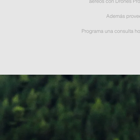
aéreos con Drones Pro
Además proveem
Programa una consulta ho