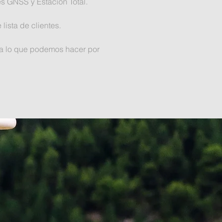
s GNSS y Estación Total.
ista de clientes.
ra lo que podemos hacer por