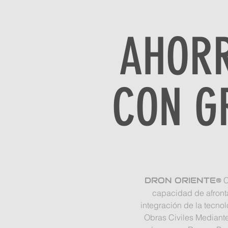
AHORR
CON G
DRON ORIENTE®
C
capacidad de afronta
integración de la tecno
Obras Civiles Mediante