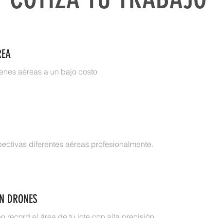
REA
nes aéreas a un bajo costo
ctivas diferentes aéreas profesionalmente.
N DRONES
record el área de tu lote con alta precisión.