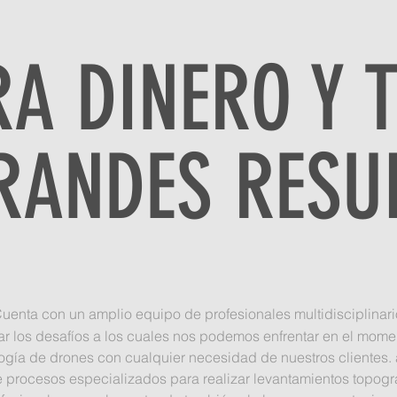
A DINERO Y 
RANDES RESU
uenta con un amplio equipo de profesionales multidisciplinario
r los desafíos a los cuales nos podemos enfrentar en el momen
logía de drones con cualquier necesidad de nuestros clientes.
 procesos especializados para realizar levantamientos topográf