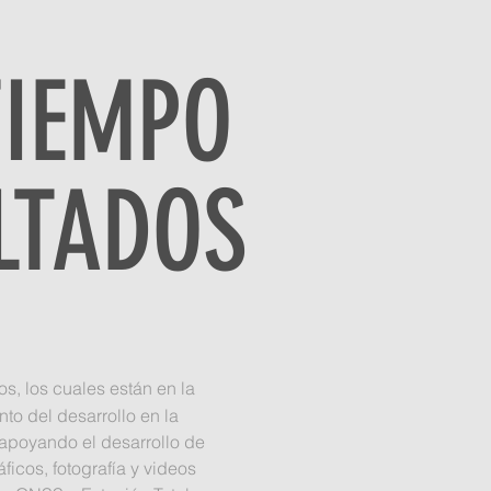
TIEMPO
LTADOS
s, los cuales están en la
to del desarrollo en la
 apoyando el desarrollo de
icos, fotografía y videos