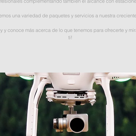
fesionales complementando también el alcance con estacione
os una variedad de paquetes y servicios a nuestra creciente l
y y conoce más acerca de lo que tenemos para ofrecerte y mi
ti!